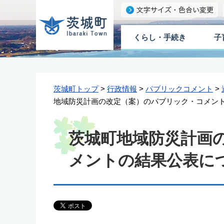
くらし・手続き
子
茨城町トップ
>
行政情報
>
パブリックコメント
>
地域防災計画の改定（案）のパブリック・コメン
茨城町地域防災計画
メントの結果公表に