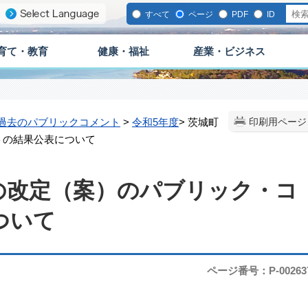
すべて
ページ
PDF
ID
育て・教育
健康・福祉
産業・ビジネス
過去のパブリックコメント
>
令和5年度
> 茨城町
印刷用ページ
トの結果公表について
の改定（案）のパブリック・コ
ついて
ページ番号：P-00263