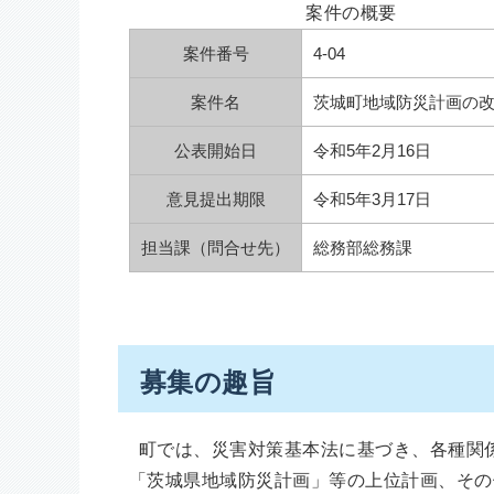
案件の概要
案件番号
4-04
案件名
茨城町地域防災計画の
公表開始日
令和5年2月16日
意見提出期限
令和5年3月17日
担当課（問合せ先）
総務部総務課
募集の趣旨
町では、災害対策基本法に基づき、各種関
「茨城県地域防災計画」等の上位計画、その