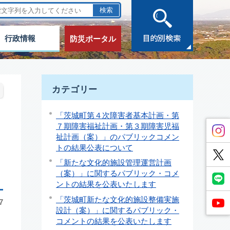
行政情報
防災ポータル
カテゴリー
「茨城町第４次障害者基本計画・第
７期障害福祉計画・第３期障害児福
祉計画（案）」のパブリックコメン
トの結果公表について
「新たな文化的施設管理運営計画
（案）」に関するパブリック・コメ
ントの結果を公表いたします
「茨城町新たな文化的施設整備実施
7
設計（案）」に関するパブリック・
コメントの結果を公表いたします