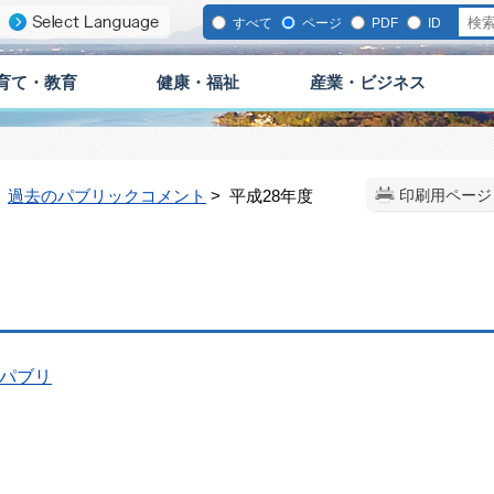
すべて
ページ
PDF
ID
育て・教育
健康・福祉
産業・ビジネス
>
過去のパブリックコメント
> 平成28年度
印刷用ページ
パブリ