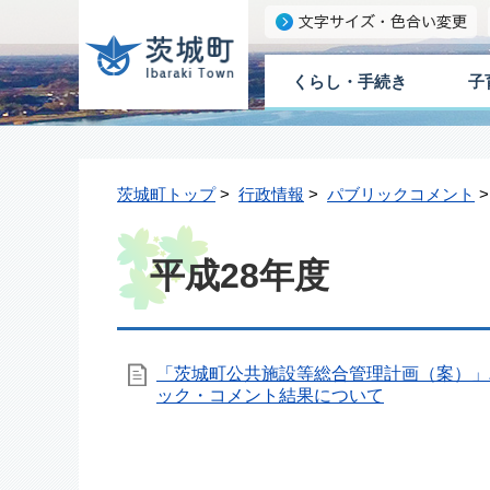
くらし・手続き
子
茨城町トップ
>
行政情報
>
パブリックコメント
平成28年度
「茨城町公共施設等総合管理計画（案）」
ック・コメント結果について