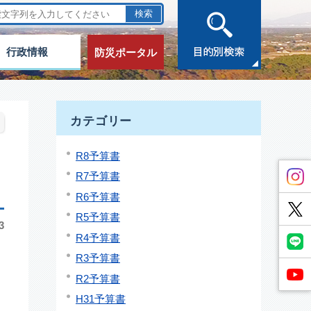
行政情報
防災ポータル
カテゴリー
R8予算書
R7予算書
R6予算書
R5予算書
3
R4予算書
R3予算書
R2予算書
H31予算書