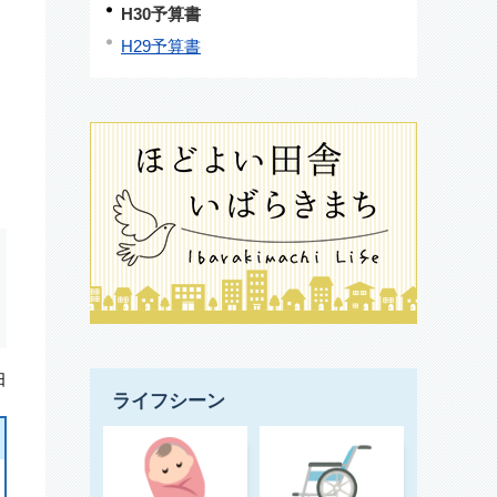
H30予算書
H29予算書
日
ライフシーン