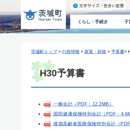
くらし・手続き
子
茨城町トップ
>
行政情報
>
政策・財政
>
予算書
>
H30予算書
一般会計（PDF：12.2MB）
国民健康保険特別会計（PDF：4.6
後期高齢者医療保険特別会計（PDF