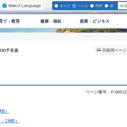
すべて
ページ
PDF
ID
育て・教育
健康・福祉
産業・ビジネス
 H30予算書
印刷用ページ
ページ番号：P-00012
MB）
：2MB）