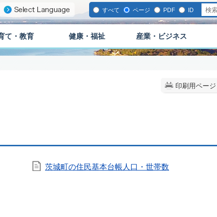
すべて
ページ
PDF
ID
育て・教育
健康・福祉
産業・ビジネス
印刷用ページ
茨城町の住民基本台帳人口・世帯数