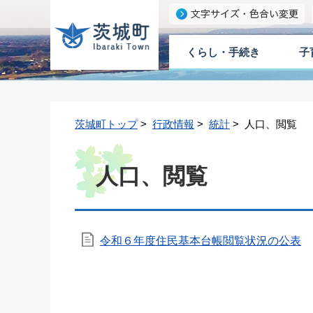
くらし・手続き
子
茨城町トップ
>
行政情報
>
統計
> 人口、閲覧
人口、閲覧
令和６年度住民基本台帳閲覧状況の公表