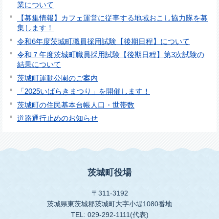
業について
【募集情報】カフェ運営に従事する地域おこし協力隊を募
集します！
令和6年度茨城町職員採用試験【後期日程】について
令和７年度茨城町職員採用試験【後期日程】第3次試験の
結果について
茨城町運動公園のご案内
「2025いばらきまつり」を開催します！
茨城町の住民基本台帳人口・世帯数
道路通行止めのお知らせ
茨城町役場
〒311-3192
茨城県東茨城郡茨城町大字小堤1080番地
TEL: 029-292-1111(代表)