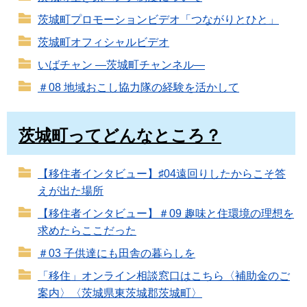
茨城町プロモーションビデオ「つながりとひと」
茨城町オフィシャルビデオ
いばチャン ―茨城町チャンネル―
＃08 地域おこし協力隊の経験を活かして
茨城町ってどんなところ？
【移住者インタビュー】♯04遠回りしたからこそ答
えが出た場所
【移住者インタビュー】＃09 趣味と住環境の理想を
求めたらここだった
＃03 子供達にも田舎の暮らしを
「移住」オンライン相談窓口はこちら〈補助金のご
案内〉〈茨城県東茨城郡茨城町〉