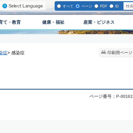
すべて
ページ
PDF
ID
育て・教育
健康・福祉
産業・ビジネス
染症
> 感染症
印刷用ページ
ページ番号：P-00161