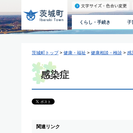
くらし・手続き
子
茨城町トップ
>
健康・福祉
>
健康相談・検診
>
感
感染症
関連リンク