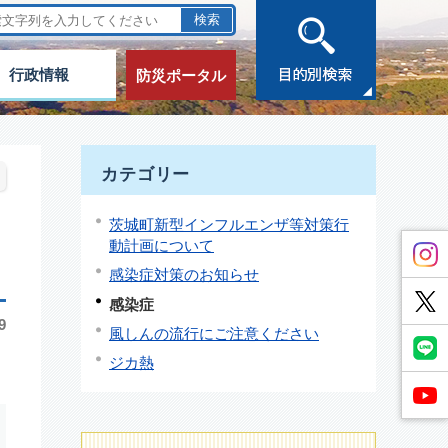
行政情報
防災ポータル
カテゴリー
茨城町新型インフルエンザ等対策行
動計画について
感染症対策のお知らせ
感染症
9
風しんの流行にご注意ください
ジカ熱