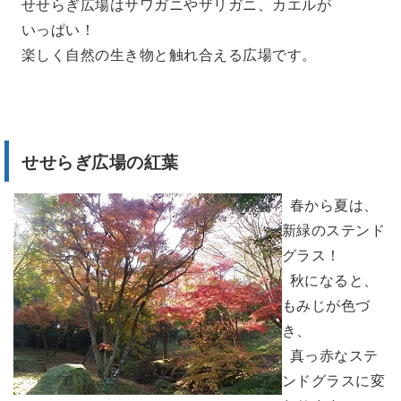
せせらぎ広場はサワガニやザリガニ、カエルが
いっぱい！
楽しく自然の生き物と触れ合える広場です。
せせらぎ広場の紅葉
春から夏は、
新緑のステンド
グラス！
秋になると、
もみじが色づ
き、
真っ赤なステ
ンドグラスに変