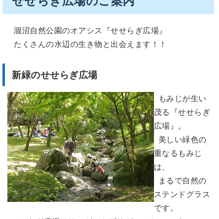
せせらぎ広場のご案内
涸沼自然公園のオアシス『せせらぎ広場』
たくさんの水辺の生き物と出会えます！！
新緑のせせらぎ広場
もみじが生い
茂る『せせらぎ
広場』。
美しい緑色の
重なるもみじ
は、
まるで自然の
ステンドグラス
です。