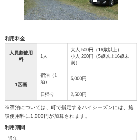
利用料金
大人 500円（16歳以上）
人員割使用
1人
小人 200円（5歳以上16歳未
料
満）
宿泊（1
5,000円
泊）
1区画
日帰り
2,500円
※宿泊については、町で指定するハイシーズンには、施
設使用料に1,000円が加算されます。
利用期間
通年