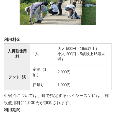
利用料金
大人 500円（16歳以上）
人員割使用
1人
小人 200円（5歳以上16歳未
料
満）
宿泊（1
2,000円
泊）
テント1張
日帰り
1,000円
※宿泊については、町で指定するハイシーズンには、施
設使用料に1,000円が加算されます。
利用期間