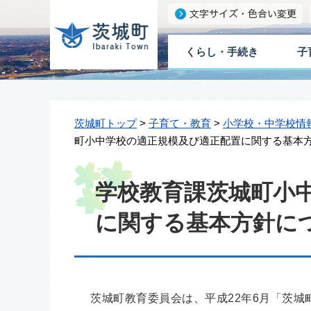
くらし・手続き
子
茨城町トップ
>
子育て・教育
>
小学校・中学校情
町小中学校の適正規模及び適正配置に関する基本
学校教育課茨城町小
に関する基本方針に
茨城町教育委員会は、平成22年6月「茨城