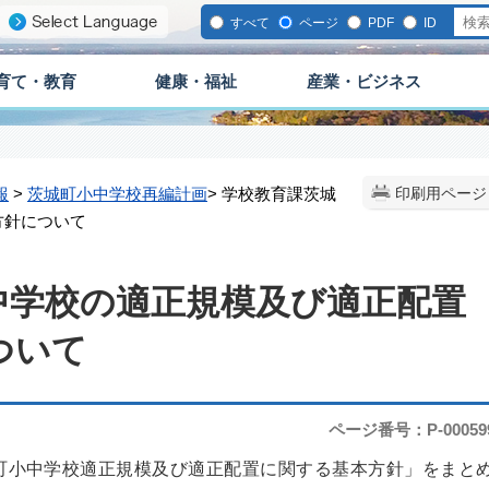
すべて
ページ
PDF
ID
育て・教育
健康・福祉
産業・ビジネス
報
>
茨城町小中学校再編計画
> 学校教育課茨城
印刷用ページ
方針について
中学校の適正規模及び適正配置
ついて
ページ番号：P-00059
町小中学校適正規模及び適正配置に関する基本方針」をまと