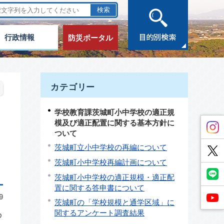
行政情報
防災ポータル
カテゴリー
学校教育課茨城町小中学校の適正規
模及び適正配置に関する基本方針に
ついて
茨城町立小中学校の再編について
茨城町小中学校再編計画について
茨城町小中学校の適正規模・適正配
置に関する答申書について
9
茨城町の「学校規模と通学区域」に
関するアンケート調査結果
め