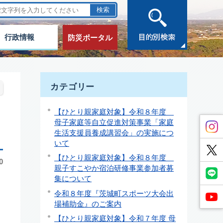
行政情報
防災ポータル
カテゴリー
【ひとり親家庭対象】令和８年度
母子家庭等自立促進対策事業「家庭
生活支援員養成講習会」の実施につ
いて
【ひとり親家庭対象】令和８年度
0
親子すこやか宿泊研修事業参加者募
集について
令和８年度『茨城町スポーツ大会出
場補助金』のご案内
【ひとり親家庭対象】令和７年度 母