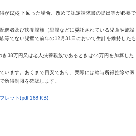
得が(2)を下回った場合、改めて認定請求書の提出等が必要で
配偶者及び扶養親族（里親などに委託されている児童や施設
族等でない児童で前年の12月31日において生計を維持した
つき38万円又は老人扶養親族であるときは44万円を加算した
ています。あくまで目安であり、実際には給与所得控除や医
で所得制限を確認します。
ト(pdf 188 KB)