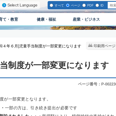
すべて
ページ
PDF
ID
育て・教育
健康・福祉
産業・ビジネス
[令和４年６月]児童手当制度が一部変更になります
印刷用ページ
手当制度が一部変更になります
ページ番号：P-00223
度が一部変更となります。
・・
一部の方は、引き続き提出が必要です