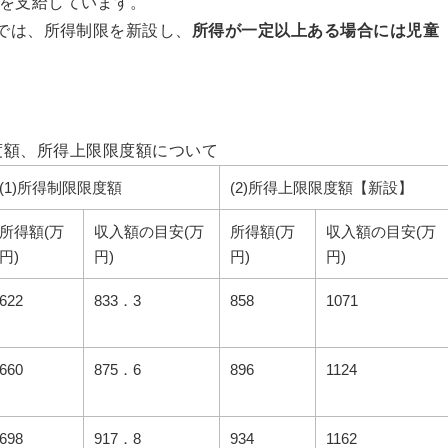
を支給しています。
正では、所得制限を新設し、
所得が一定以上ある場合には児童
度額、所得上限限度額について
(1)所得制限限度額
(2)所得上限限度額【新設】
所得額(万
収入額の目安(万
所得額(万
収入額の目安(万
円)
円)
円)
円)
622
833．3
858
1071
660
875．6
896
1124
698
917．8
934
1162