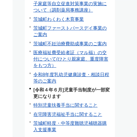
子家庭等自立促進対策事業の実施に
ついて（調剤薬局事務講座）
茨城町わくわく木育事業
茨城町ファーストバースデイ事業の
ご案内
茨城町不妊治療費助成事業のご案内
医療福祉費受給者証（マル福）の交
付について(ひとり親家庭、重度障害
をもつ方）
令和8年度乳幼児健康診査・相談日程
等のご案内
[令和４年６月]児童手当制度が一部変
更になります
特別児童扶養手当に関すること
在宅障害児福祉手当に関すること
茨城町軽度・中等度難聴児補聴器購
入支援事業