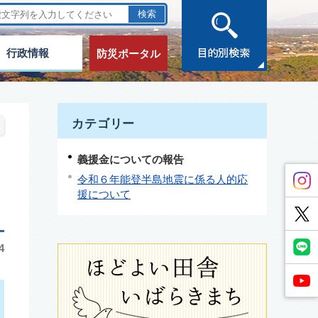
行政情報
防災ポータル
カテゴリー
義援金についての報告
令和６年能登半島地震に係る人的応
援について
4