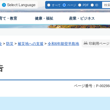
すべて
ページ
PDF
ID
育て・教育
健康・福祉
産業・ビジネス
全
>
防災
>
被災地への支援
>
令和6年能登半島地
印刷用ページ
告
ページ番号：P-00298