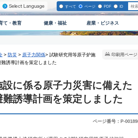
すべて
ページ
PDF
ID
育て・教育
健康・福祉
産業・ビジネス
全
>
防災
>
原子力関係
> 試験研究用等原子炉施
印刷用ページ
避難誘導計画を策定しました
施設に係る原子力災害に備えた
避難誘導計画を策定しました
ページ番号：P-00189