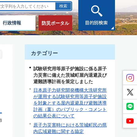
行政情報
防災ポータル
カテゴリー
試験研究用等原子炉施設に係る原子
力災害に備えた茨城町屋内退避及び
避難誘導計画を策定しました
日本原子力研究開発機構大洗研究所
が運用する試験研究用等原子炉施設
を対象とする屋内退避及び避難誘導
計画（案）のパブリック・コメント
の結果公表について
8
原子力災害時における茨城町民の県
内広域避難に関する協定