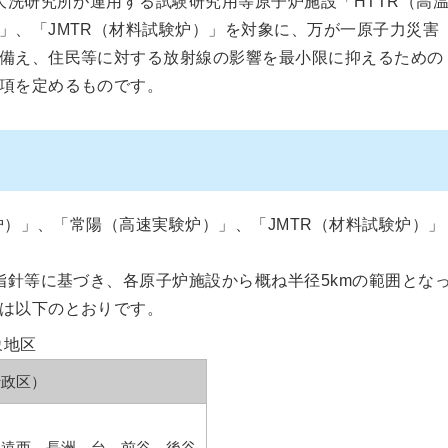
洗研究所が運用する試験研究用等原子炉施設「HTTR（高
」、「JMTR（材料試験炉）」を対象に、万が一原子力災害
備え、住民等に対する放射線の影響を最小限に抑えるための
項を定めるものです。
炉）」、「常陽（高速実験炉）」、「JMTR（材料試験炉）」
針等に基づき、各原子炉施設から概ね半径5kmの範囲とな
は以下のとおりです。
象地区
行政区）
、遠西、長洲、台、前谷、後谷