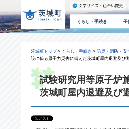
くらし・手続き
子
茨城町トップ
>
くらし・手続き
>
防災・消防・安
設に係る原子力災害に備えた茨城町屋内退避及び
試験研究用等原子炉
茨城町屋内退避及び