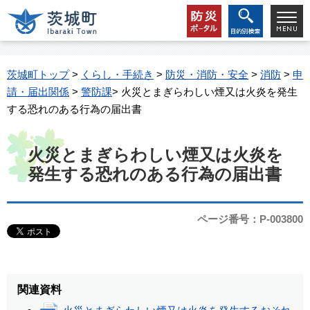
茨城町トップ
>
くらし・手続き
>
防災・消防・安全
>
消防
>
申
請・届出関係
>
警防課
> 火災とまぎらわしい煙又は火炎を発生
する恐れのある行為の届出書
火災とまぎらわしい煙又は火炎を
発生する恐れのある行為の届出書
ページ番号：P-003800
関連資料