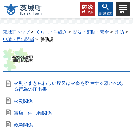
茨城町トップ
>
くらし・手続き
>
防災・消防・安全
>
消防
>
申請・届出関係
> 警防課
警防課
火災とまぎらわしい煙又は火炎を発生する恐れのあ
る行為の届出書
火災関係
露店・催し物関係
救急関係