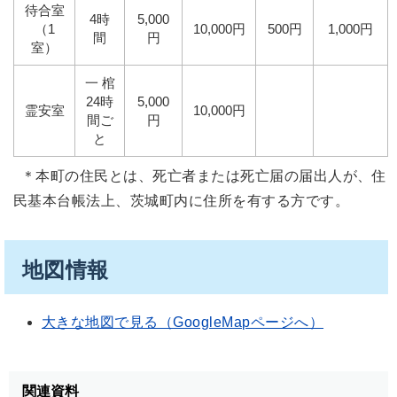
待合室
4時
5,000
（1
10,000円
500円
1,000円
間
円
室）
一 棺
24時
5,000
霊安室
10,000円
間ご
円
と
＊本町の住民とは、死亡者または死亡届の届出人が、住
民基本台帳法上、茨城町内に住所を有する方です。
地図情報
大きな地図で見る（GoogleMapページへ）
関連資料