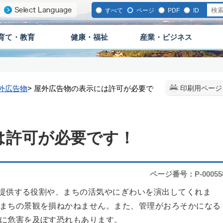
すべて
ページ
PDF
ID
育て・教育
健康・福祉
産業・ビジネス
外広告物
> 屋外広告物の表示には許可が必要で
印刷用ページ
は許可が必要です！
ページ番号：P-00055
提供する役割や、まちの活気やにぎわいを演出してくれま
まちの景観を損ねかねません。また、管理がおろそかになる
に危害を及ぼす恐れもあります。