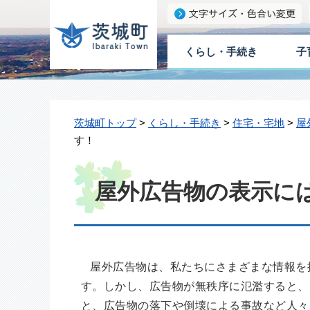
くらし・手続き
子
茨城町トップ
>
くらし・手続き
>
住宅・宅地
>
屋
す！
屋外広告物の表示に
屋外広告物は、私たちにさまざまな情報を
す。しかし、広告物が無秩序に氾濫すると、
と、広告物の落下や倒壊による事故など人々