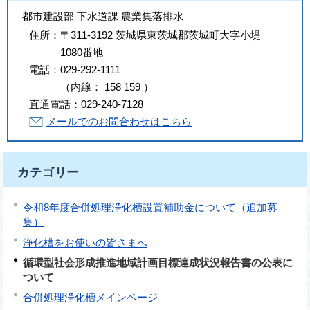
都市建設部 下水道課 農業集落排水
住所：
〒311-3192 茨城県東茨城郡茨城町大字小堤
1080番地
電話：
029-292-1111
（
内線
：
158
159
）
直通電話：
029-240-7128
メールでのお問合わせはこちら
カテゴリー
令和8年度合併処理浄化槽設置補助金について（追加募
集）
浄化槽をお使いの皆さまへ
循環型社会形成推進地域計画目標達成状況報告書の公表に
ついて
合併処理浄化槽メインページ