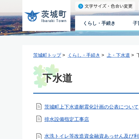
くらし・手続き
子
茨城町トップ
>
くらし・手続き
>
上・下水道
> 
下水道
茨城町上下水道耐震化計画の公表について
排水設備指定工事店
水洗トイレ等改造資金融資あっせん及び利