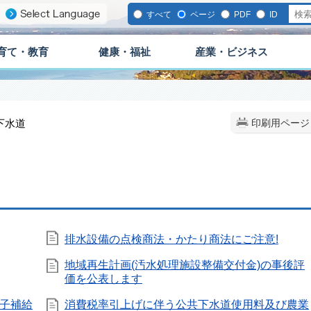
すべて
ページ
PDF
ID
育て・教育
健康・福祉
産業・ビジネス
下水道
印刷用ページ
排水設備の点検商法・かたり商法にご注意!
地域再生計画(汚水処理施設整備交付金)の事後評
価を公表します
子補給
消費税率引上げに伴う公共下水道使用料及び農業