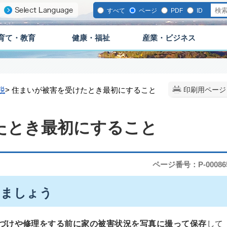
すべて
ページ
PDF
ID
育て・教育
健康・福祉
産業・ビジネス
税
> 住まいが被害を受けたとき最初にすること
印刷用ページ
たとき最初にすること
ページ番号：P-00086
しましょう
づけや修理をする前に家の被害状況を写真に撮って保存
して