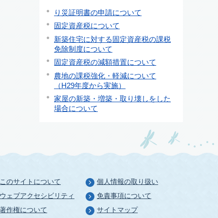
り災証明書の申請について
固定資産税について
新築住宅に対する固定資産税の課税
免除制度について
固定資産税の減額措置について
農地の課税強化・軽減について
（H29年度から実施）
家屋の新築・増築・取り壊しをした
場合について
このサイトについて
個人情報の取り扱い
ウェブアクセシビリティ
免責事項について
著作権について
サイトマップ