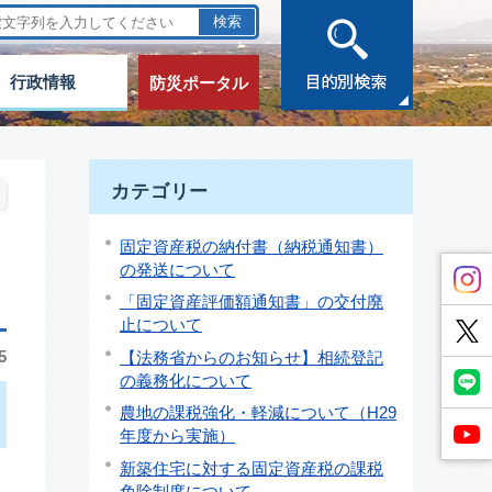
行政情報
防災ポータル
カテゴリー
固定資産税の納付書（納税通知書）
の発送について
「固定資産評価額通知書」の交付廃
止について
5
【法務省からのお知らせ】相続登記
の義務化について
農地の課税強化・軽減について（H29
年度から実施）
新築住宅に対する固定資産税の課税
免除制度について