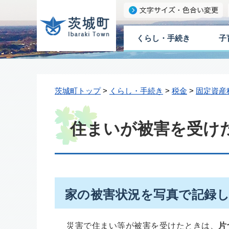
くらし・手続き
子
茨城町トップ
>
くらし・手続き
>
税金
>
固定資産
住まいが被害を受け
家の被害状況を写真で記録
災害で住まい等が被害を受けたときは、
片