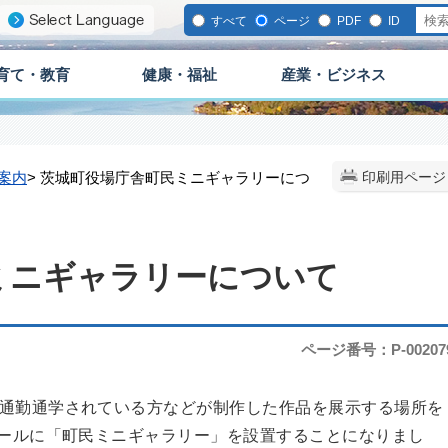
すべて
ページ
PDF
ID
育て・教育
健康・福祉
産業・ビジネス
案内
> 茨城町役場庁舎町民ミニギャラリーにつ
印刷用ページ
ミニギャラリーについて
ページ番号：P-00207
通勤通学されている方などが制作した作品を展示する場所を
ホールに「町民ミニギャラリー」を設置することになりまし