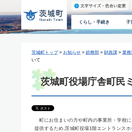
くらし・手続き
子
茨城町トップ
>
お知らせ
>
総務部
>
財政課
>
業務
いて
茨城町役場庁舎町民
町にお住まいの方や町内の事業所・学校に
提供するため,茨城町役場1階エントランス