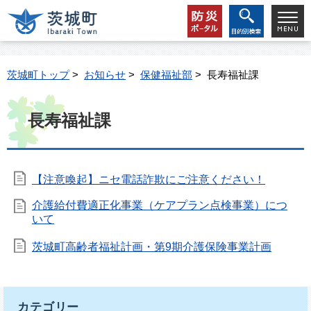
茨城町トップ
>
お知らせ
>
保健福祉部
> 長寿福祉課
長寿福祉課
【注意喚起】ニセ電話詐欺にご注意ください！
介護給付費適正化事業（ケアプラン点検事業）につ
いて
茨城町高齢者福祉計画・第9期介護保険事業計画
カテゴリー