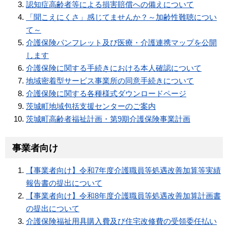
認知症高齢者等による損害賠償への備えについて
「聞こえにくさ」感じてませんか？～加齢性難聴につい
て～
介護保険パンフレット及び医療・介護連携マップを公開
します
介護保険に関する手続きにおける本人確認について
地域密着型サービス事業所の同意手続きについて
介護保険に関する各種様式ダウンロードページ
茨城町地域包括支援センターのご案内
茨城町高齢者福祉計画・第9期介護保険事業計画
事業者向け
【事業者向け】令和7年度介護職員等処遇改善加算等実績
報告書の提出について
【事業者向け】令和8年度介護職員等処遇改善加算計画書
の提出について
介護保険福祉用具購入費及び住宅改修費の受領委任払い