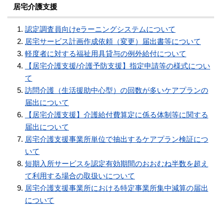
居宅介護支援
認定調査員向けeラーニングシステムについて
居宅サービス計画作成依頼（変更）届出書等について
軽度者に対する福祉用具貸与の例外給付について
【居宅介護支援/介護予防支援】指定申請等の様式につい
て
訪問介護（生活援助中心型）の回数が多いケアプランの
届出について
【居宅介護支援】介護給付費算定に係る体制等に関する
届出について
居宅介護支援事業所単位で抽出するケアプラン検証につ
いて
短期入所サービスを認定有効期間のおおむね半数を超え
て利用する場合の取扱いについて
居宅介護支援事業所における特定事業所集中減算の届出
について