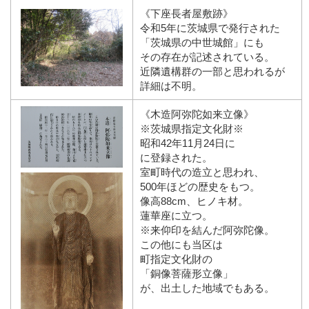
《下座長者屋敷跡》
令和5年に茨城県で発行された
「茨城県の中世城館」にも
その存在が記述されている。
近隣遺構群の一部と思われるが
詳細は不明。
《木造阿弥陀如来立像》
※茨城県指定文化財※
昭和42年11月24日に
に登録された。
室町時代の造立と思われ、
500年ほどの歴史をもつ。
像高88cm、ヒノキ材。
蓮華座に立つ。
※来仰印を結んだ阿弥陀像。
この他にも当区は
町指定文化財の
「銅像菩薩形立像」
が、出土した地域でもある。