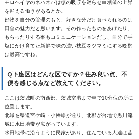
モロヘイヤのネバネバは糖の吸収を遅らせ血糖値の上昇
を抑える働きがあるとか。
好物を自分の管理のもと、好きな分だけ食べられるのは
田舎の魅力だと思います。その作ったものをあげたり、
もらったりする事もコミュニケーションだし、自分で手
塩にかけ育てた新鮮で味の濃い枝豆をツマミにする晩酌
は最高ですね。
Q下座区はどんな区ですか？
住み良い点、不
便を感じる点など教えてください。
ここは茨城町の南西部、茨城空港まで車で10分位の所に
位置します。
北縁を県道宮ケ崎・小幡線が通り、北部が台地で黒川流
域に水田地帯が広がっています。
水田地帯に沿うように民家があり、住んでいる人達は昔