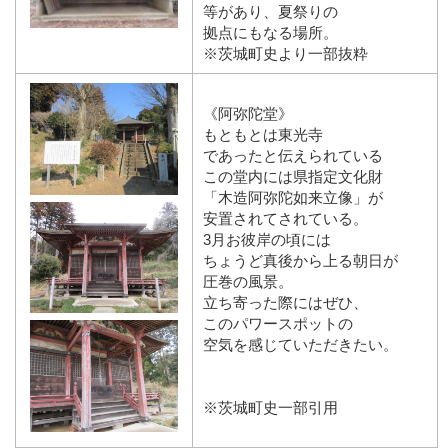
等があり、夏祭りの
拠点にもなる場所。
※茨城町史より一部抜粋
《阿弥陀堂》
もともとは東光寺
であったと伝えられている
この堂内には県指定文化財
「木造阿弥陀如来立像」が
安置されてされている。
3月お彼岸の頃には
ちょうど真後から上る朝日が
圧巻の風景。
立ち寄った際にはぜひ、
このパワースポットの
空気を感じていただきたい。
※茨城町史一部引用