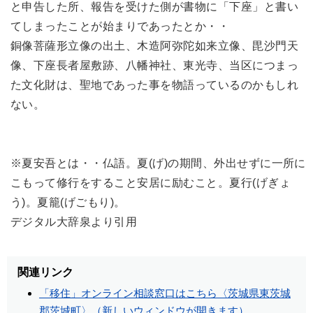
と申告した所、報告を受けた側が書物に「下座」と書い
てしまったことが始まりであったとか・・
銅像菩薩形立像の出土、木造阿弥陀如来立像、毘沙門天
像、下座長者屋敷跡、八幡神社、東光寺、当区につまっ
た文化財は、聖地であった事を物語っているのかもしれ
ない。
※夏安吾とは・・仏語。夏(げ)の期間、外出せずに一所に
こもって修行をすること安居に励むこと。夏行(げぎょ
う)。夏籠(げごもり)。
デジタル大辞泉より引用
関連リンク
「移住」オンライン相談窓口はこちら〈茨城県東茨城
郡茨城町〉（新しいウィンドウが開きます）