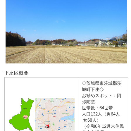
下座区概要
◇茨城県東茨城郡茨
城町下座◇
お勧めスポット：阿
弥陀堂
世帯数：64世帯
人口132人（男64人
女68人）
（令和6年12月末住民