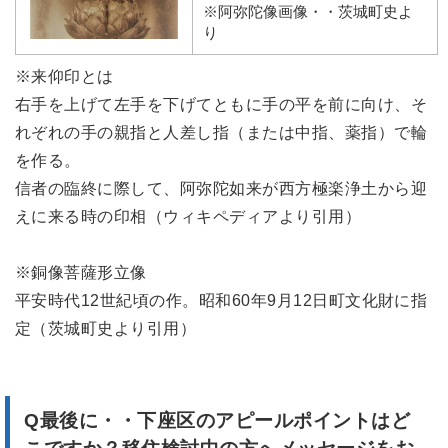
※阿弥陀像画像・・茨城町史よ
り
※来仰印とは
右手を上げて左手を下げてともに手の平を前に向け、そ
れぞれの手の親指と人差し指（または中指、薬指）で輪
を作る。
信者の臨終に際して、阿弥陀如来が西方極楽浄土から迎
えに来る時の印相（ウィキペディアより引用）
※銅像菩薩形立像
平安時代12世紀頃の作。昭和60年9月12日町文化財に指
定（茨城町史より引用）
Q最後に・・下座区のアピールポイントはど