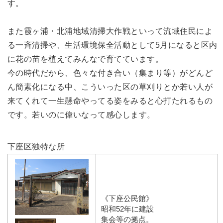
す。
また霞ヶ浦・北浦地域清掃大作戦といって流域住民によ
る一斉清掃や、生活環境保全活動として5月になると区内
に花の苗を植えてみんなで育てています。
今の時代だから、色々な付き合い（集まり等）がどんど
ん簡素化になる中、こういった区の草刈りとか若い人が
来てくれて一生懸命やってる姿をみると心打たれるもの
です。若いのに偉いなって感心します。
下座区独特な所
《下座公民館》
昭和52年に建設
集会等の拠点。