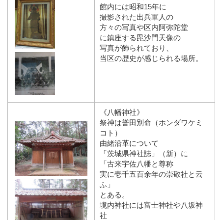
館内には昭和15年に
撮影された出兵軍人の
方々の写真や区内阿弥陀堂
に鎮座する毘沙門天像の
写真が飾られており、
当区の歴史が感じられる場所。
《八幡神社》
祭神は誉田別命（ホンダワケミ
コト）
由緒沿革について
「茨城県神社誌」（新）に
「古来宇佐八幡と尊称
実に壱千五百余年の崇敬社と云
ふ」
とある。
境内神社には富士神社や八坂神
社