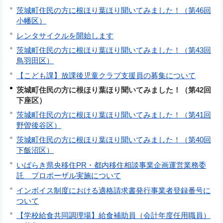
茨城町住民の方に根ほり葉ほり聞いてみました！（第46回
小幡区）
レンタサイクルを開始します
茨城町住民の方に根ほり葉ほり聞いてみました！（第43回
鳥羽田区）
【こども課】放課後児童クラブ支援員の募集について
茨城町住民の方に根ほり葉ほり聞いてみました！（第42回
下座区）
茨城町住民の方に根ほり葉ほり聞いてみました！（第41回
野曽後谷区）
茨城町住民の方に根ほり葉ほり聞いてみました！（第40回
下飯沼区）
いばらき県央移住PR・都内移住相談事業企画運営業務委
託 プロポーザル実施について
インボイス制度における適格請求書発行事業者登録番号に
ついて
【学校給食共同調理場】給食補助員（会計年度任用職員）