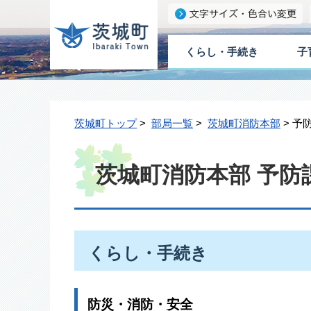
くらし・手続き
子
茨城町トップ
>
部局一覧
>
茨城町消防本部
> 予
茨城町消防本部 予防
くらし・手続き
防災・消防・安全