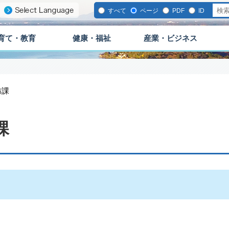
すべて
ページ
PDF
ID
育て・教育
健康・福祉
産業・ビジネス
防課
課