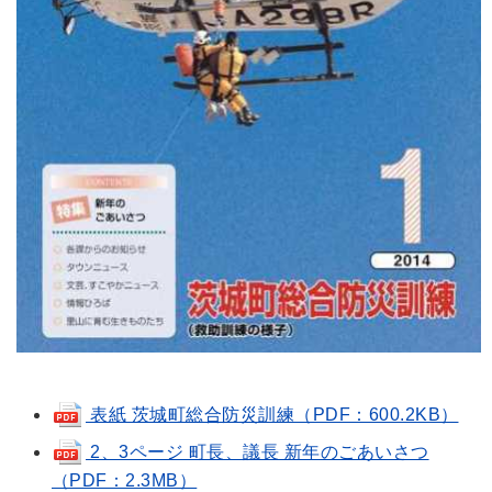
表紙 茨城町総合防災訓練（PDF：600.2KB）
2、3ページ 町長、議長 新年のごあいさつ
（PDF：2.3MB）