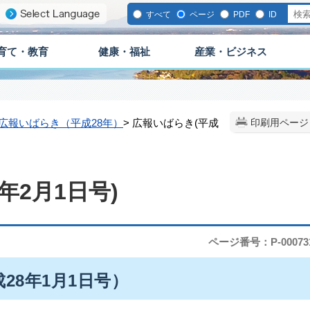
すべて
ページ
PDF
ID
育て・教育
健康・福祉
産業・ビジネス
広報いばらき（平成28年）
> 広報いばらき(平成
印刷用ページ
年2月1日号)
ページ番号：P-00073
成28年1月1日号）