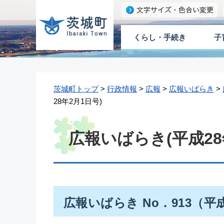
くらし・手続き
子
茨城町トップ
>
行政情報
>
広報
>
広報いばらき
>
28年2月1日号)
広報いばらき(平成28
広報いばらき No．913（平