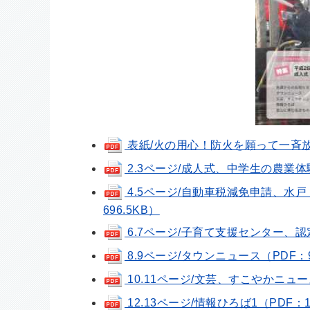
表紙/火の用心！防火を願って一斉放水
2.3ページ/成人式、中学生の農業体験
4.5ページ/自動車税減免申請、水
696.5KB）
6.7ページ/子育て支援センター、認定
8.9ページ/タウンニュース（PDF：9
10.11ページ/文芸、すこやかニュース
12.13ページ/情報ひろば1（PDF：1