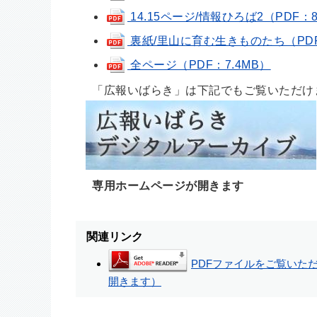
14.15ページ/情報ひろば2（PDF：8
裏紙/里山に育む生きものたち（PDF：
全ページ（PDF：7.4MB）
「広報いばらき」は下記でもご覧いただけ
専用ホームページが開きます
関連リンク
PDFファイルをご覧いただく
開きます）