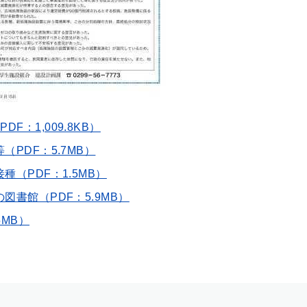
：1,009.8KB）
PDF：5.7MB）
種（PDF：1.5MB）
図書館（PDF：5.9MB）
5MB）