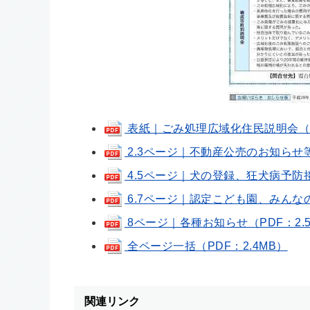
表紙｜ごみ処理広域化住民説明会（PDF
2.3ページ｜不動産公売のお知らせ等（
4.5ページ｜犬の登録、狂犬病予防接
6.7ページ｜認定こども園、みんなの
8ページ｜各種お知らせ（PDF：2.
全ページ一括（PDF：2.4MB）
関連リンク