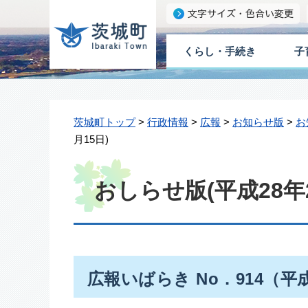
くらし・手続き
子
茨城町トップ
>
行政情報
>
広報
>
お知らせ版
>
お
月15日)
おしらせ版(平成28年2
広報いばらき No．914（平成