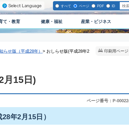
すべて
ページ
PDF
ID
育て・教育
健康・福祉
産業・ビジネス
知らせ版（平成28年）
> おしらせ版(平成28年2
印刷用ページ
月15日)
ページ番号：P-00022
28年2月15日）