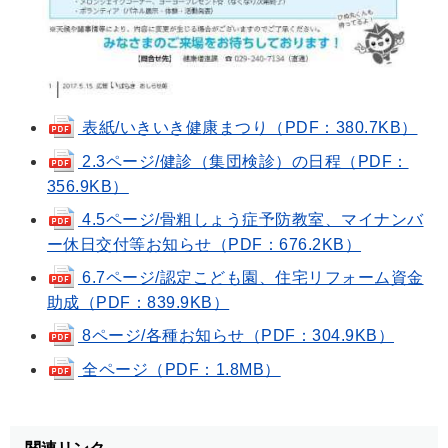
表紙/いきいき健康まつり（PDF：380.7KB）
2.3ページ/健診（集団検診）の日程（PDF：
356.9KB）
4.5ページ/骨粗しょう症予防教室、マイナンバ
ー休日交付等お知らせ（PDF：676.2KB）
6.7ページ/認定こども園、住宅リフォーム資金
助成（PDF：839.9KB）
8ページ/各種お知らせ（PDF：304.9KB）
全ページ（PDF：1.8MB）