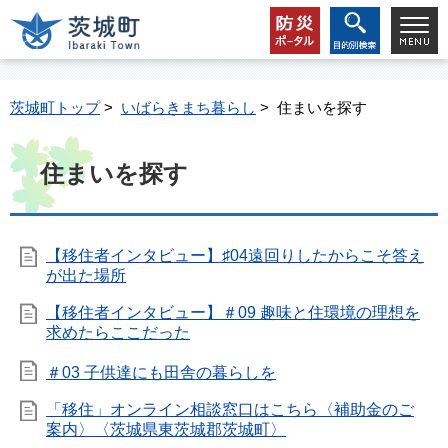
茨城町トップ
>
いばらきまち暮らし
> 住まいを探す
住まいを探す
【移住者インタビュー】♯04遠回りしたからこそ答え
が出た場所
【移住者インタビュー】＃09 趣味と住環境の理想を
求めたらここだった
＃03 子供達にも田舎の暮らしを
「移住」オンライン相談窓口はこちら〈補助金のご
案内〉〈茨城県東茨城郡茨城町〉