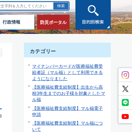
行政情報
防災ポータル
カテゴリー
マイナンバーカードが医療福祉費受
給者証（マル福）として利用できる
ようになりました
【医療福祉費支給制度】出生から高
校3年生までのお子様を対象としたマ
ル福
【医療福祉費支給制度】マル福電子
申請
6
【医療福祉費支給制度】マル福につ
いて