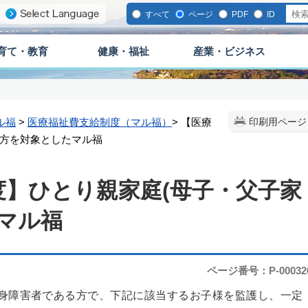
すべて
ページ
PDF
ID
育て・教育
健康・福祉
産業・ビジネス
ル福
>
医療福祉費支給制度（マル福）
> 【医療
印刷用ページ
の方を対象としたマル福
度】ひとり親家庭(母子・父子家
マル福
ページ番号：P-00032
身障害者である方で、下記に該当するお子様を監護し、一定