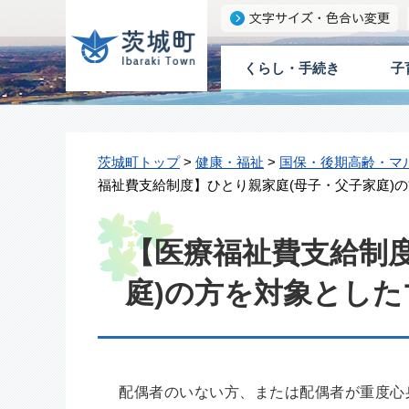
くらし・手続き
子
茨城町トップ
>
健康・福祉
>
国保・後期高齢・マ
福祉費支給制度】ひとり親家庭(母子・父子家庭)
【医療福祉費支給制
庭)の方を対象とした
配偶者のいない方、または配偶者が重度心