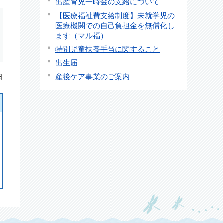
出産育児一時金の支給について
【医療福祉費支給制度】未就学児の
医療機関での自己負担金を無償化し
ます（マル福）
特別児童扶養手当に関すること
出生届
産後ケア事業のご案内
日