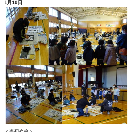
1月10日
＜書初め会＞