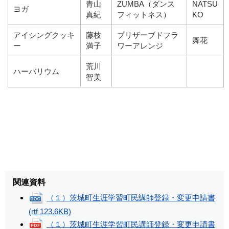
青山
ZUMBA（ダンス
NATSU
ヨガ
真紀
フィットネス）
KO
アイシングクッキ
藤枝
プリザーブドフラ
舞花
ー
満子
ワーアレンジ
荒川
ハーバリウム
智美
関連資料
（１）茨城町生涯学習町民講師登録・変更申請書
(rtf 123.6KB)
（１）茨城町生涯学習町民講師登録・変更申請書