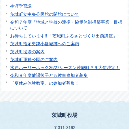
生涯学習課
茨城町立中央公民館の閉館について
令和７年度「地域と学校の連携・協働体制構築事業」目標
について
お待ちしています!! 「茨城町ふるさとづくり出前講座」
茨城町指定史跡小幡城跡へのご案内
茨城町役場の案内
茨城町運動公園のご案内
水戸ホーリーホック26/27シーズン茨城町ＰＲ大使決定！
令和８年度放課後子ども教室参加者募集
『夏休み体験教室』の参加者募集！
茨城町役場
〒311-3192