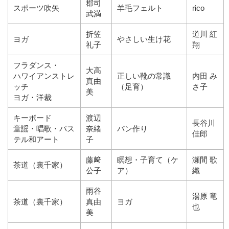
郡司
スポーツ吹矢
羊毛フェルト
rico
武満
折笠
道川 紅
ヨガ
やさしい生け花
礼子
翔
フラダンス・
大高
ハワイアンストレ
正しい靴の常識
内田 み
真由
ッチ
（足育）
さ子
美
ヨガ・洋裁
キーボード
渡辺
長谷川
童謡・唱歌・パス
奈緒
パン作り
佳郎
テル和アート
子
藤﨑
瞑想・子育て（ケ
瀬間 歌
茶道（裏千家）
公子
ア）
織
雨谷
湯原 竜
茶道（裏千家）
真由
ヨガ
也
美