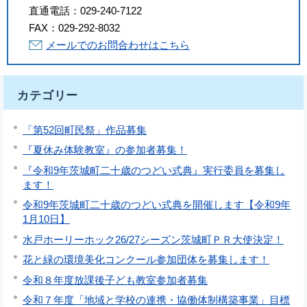
直通電話：
029-240-7122
FAX：
029-292-8032
メールでのお問合わせはこちら
カテゴリー
「第52回町民祭」作品募集
『夏休み体験教室』の参加者募集！
『令和9年茨城町二十歳のつどい式典』実行委員を募集し
ます！
令和9年茨城町二十歳のつどい式典を開催します【令和9年
1月10日】
水戸ホーリーホック26/27シーズン茨城町ＰＲ大使決定！
花と緑の環境美化コンクール参加団体を募集します！
令和８年度放課後子ども教室参加者募集
令和７年度「地域と学校の連携・協働体制構築事業」目標