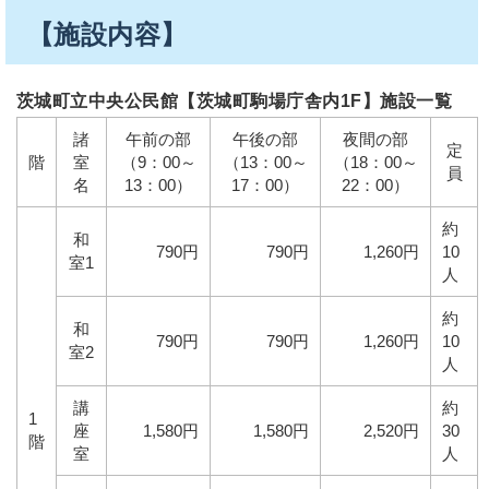
【施設内容】
茨城町立中央公民館【茨城町駒場庁舎内1F】施設一覧
諸
午前の部
午後の部
夜間の部
定
階
室
（9：00～
（13：00～
（18：00～
員
名
13：00）
17：00）
22：00）
約
和
790円
790円
1,260円
10
室1
人
約
和
790円
790円
1,260円
10
室2
人
講
約
1
座
1,580円
1,580円
2,520円
30
階
室
人