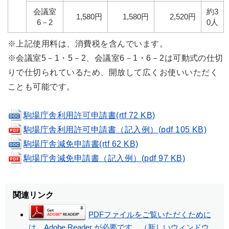
会議室
約3
1,580円
1,580円
2,520円
6－2
0人
※上記使用料は、
消費税を含んでいます。
※会議室5－1・5－2、会議室6－1・6－2は可動式の仕切
りで仕切られているため、開放して広くお使いいただく
ことも可能です。
駒場庁舎利用許可申請書(rtf 72 KB)
駒場庁舎利用許可申請書（記入例）(pdf 105 KB)
駒場庁舎減免申請書(rtf 62 KB)
駒場庁舎減免申請書（記入例）(pdf 97 KB)
関連リンク
PDFファイルをご覧いただくために
は、Adobe Reader が必要です。（新しいウィンドウ