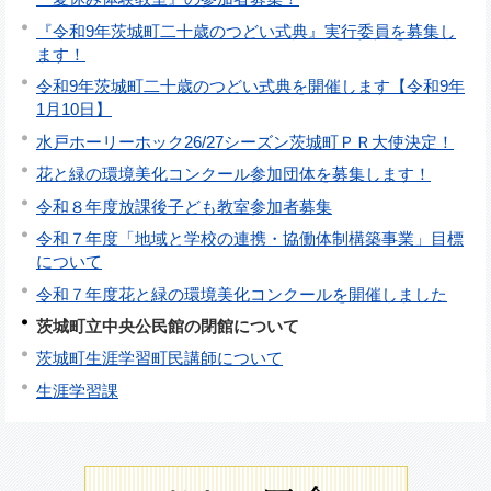
『令和9年茨城町二十歳のつどい式典』実行委員を募集し
ます！
令和9年茨城町二十歳のつどい式典を開催します【令和9年
1月10日】
水戸ホーリーホック26/27シーズン茨城町ＰＲ大使決定！
花と緑の環境美化コンクール参加団体を募集します！
令和８年度放課後子ども教室参加者募集
令和７年度「地域と学校の連携・協働体制構築事業」目標
について
令和７年度花と緑の環境美化コンクールを開催しました
茨城町立中央公民館の閉館について
茨城町生涯学習町民講師について
生涯学習課