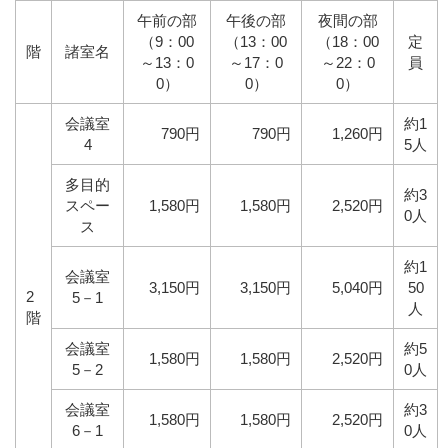
午前の部
午後の部
夜間の部
（9：00
（13：00
（18：00
定
階
諸室名
～13：0
～17：0
～22：0
員
0）
0）
0）
会議室
約1
790円
790円
1,260円
4
5人
多目的
約3
スペー
1,580円
1,580円
2,520円
0人
ス
約1
会議室
3,150円
3,150円
5,040円
50
2
5－1
人
階
会議室
約5
1,580円
1,580円
2,520円
5－2
0人
会議室
約3
1,580円
1,580円
2,520円
6－1
0人