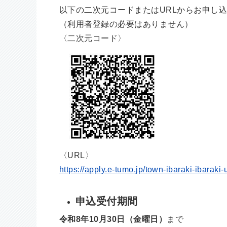
以下の二次元コードまたはURLからお申し
（利用者登録の必要はありません）
〈二次元コード〉
〈URL〉
https://apply.e-tumo.jp/town-ibaraki-ibaraki
申込受付期間
令和8年10月30日（金曜日）
まで