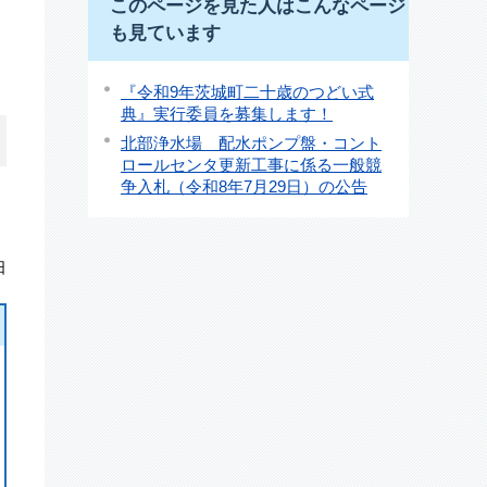
このページを見た人はこんなページ
も見ています
『令和9年茨城町二十歳のつどい式
典』実行委員を募集します！
北部浄水場 配水ポンプ盤・コント
ロールセンタ更新工事に係る一般競
争入札（令和8年7月29日）の公告
日