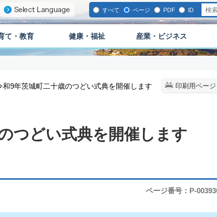
すべて
ページ
PDF
ID
育て・教育
健康・福祉
産業・ビジネス
 令和9年茨城町二十歳のつどい式典を開催します
印刷用ページ
歳のつどい式典を開催します
ページ番号：P-00393