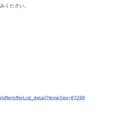
込みください。
-u/offer/offerList_detail?tempSeq=87269