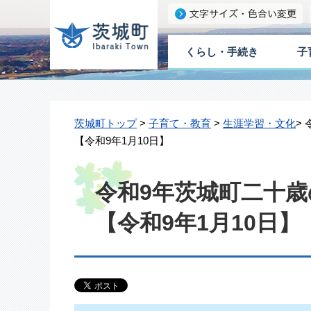
くらし・手続き
子
茨城町トップ
>
子育て・教育
>
生涯学習・文化
>
【令和9年1月10日】
令和9年茨城町二十
【令和9年1月10日】