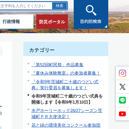
行政情報
防災ポータル
カテゴリー
「第52回町民祭」作品募集
『夏休み体験教室』の参加者募集！
『令和9年茨城町二十歳のつどい式
典』実行委員を募集します！
令和9年茨城町二十歳のつどい式典を
開催します【令和9年1月10日】
水戸ホーリーホック26/27シーズン茨
0
城町ＰＲ大使決定！
花と緑の環境美化コンクール参加団