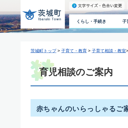
くらし・手続き
子
茨城町トップ
>
子育て・教育
>
子育て相談・教室
育児相談のご案内
赤ちゃんのいらっしゃるご家