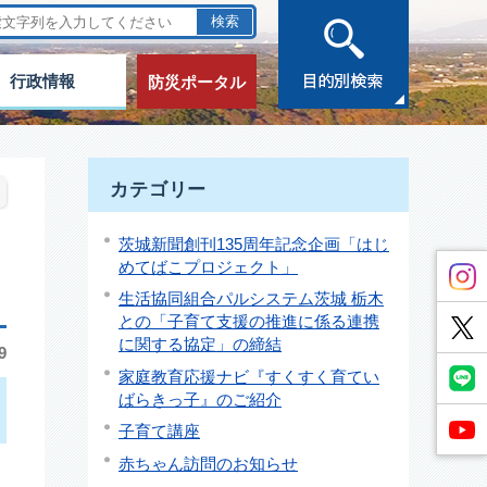
行政情報
防災ポータル
カテゴリー
茨城新聞創刊135周年記念企画「はじ
めてばこプロジェクト」
生活協同組合パルシステム茨城 栃木
との「子育て支援の推進に係る連携
に関する協定」の締結
9
家庭教育応援ナビ『すくすく育てい
ばらきっ子』のご紹介
子育て講座
赤ちゃん訪問のお知らせ