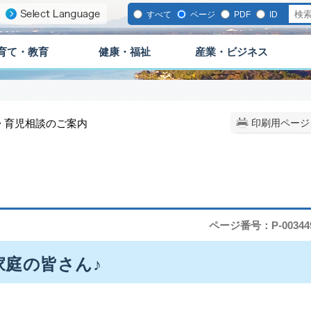
すべて
ページ
PDF
ID
育て・教育
健康・福祉
産業・ビジネス
> 育児相談のご案内
印刷用ページ
ページ番号：P-00344
庭の皆さん♪