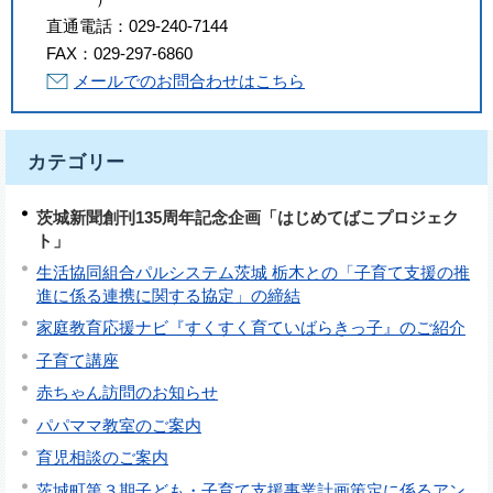
直通電話：
029-240-7144
FAX：
029-297-6860
メールでのお問合わせはこちら
カテゴリー
茨城新聞創刊135周年記念企画「はじめてばこプロジェク
ト」
生活協同組合パルシステム茨城 栃木との「子育て支援の推
進に係る連携に関する協定」の締結
家庭教育応援ナビ『すくすく育ていばらきっ子』のご紹介
子育て講座
赤ちゃん訪問のお知らせ
パパママ教室のご案内
育児相談のご案内
茨城町第３期子ども・子育て支援事業計画策定に係るアン