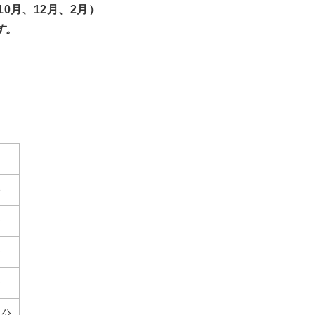
10月、12月、2月）
す。
分
分
分
分
月分