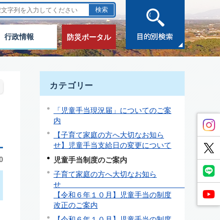
行政情報
防災ポータル
カテゴリー
「児童手当現況届」についてのご案
内
【子育て家庭の方へ大切なお知ら
せ】児童手当支給日の変更について
0
児童手当制度のご案内
子育て家庭の方へ大切なお知ら
【令和６年１０月】児童手当の制度
改正のご案内
【令和６年１０月】児童手当の制度