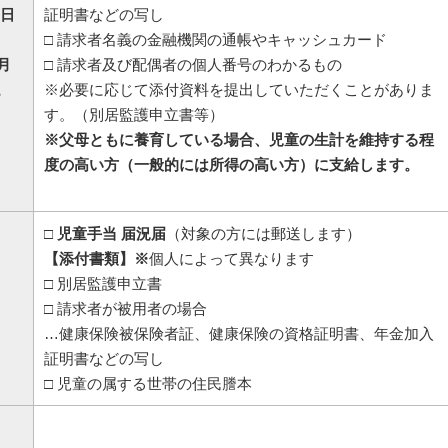
5日
証明書などの写し
□ 請求者名義の金融機関の通帳やキャッシュカード
月
□ 請求者及び配偶者の個人番号のわかるもの
。
※必要に応じて添付資料を提出していただくことがありま
す。（別居監護申立書等）
※父母ともに養育している場合、児童の生計を維持する程
度の高い方（一般的には所得の高い方）に支給します。
□ 児童手当 届況届
（対象の方には郵送します）
【添付書類】※
個人によって異なります
□ 別居監護申立書
□ 請求者が被用者の場合
…健康保険被保険者証、健康保険の資格証明書、年金加入
証明書などの写し
□ 児童の属する世帯の住民謄本