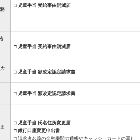
□ 児童手当 受給事由消滅届
公務
給
□ 児童手当 受給事由消滅届
えた
□ 児童手当 額改定認定請求書
□ 児童手当 額改定認定請求書
□ 児童手当 氏名住所変更届
ま
□ 銀行口座変更申出書
□ 請求者名義の金融機関の通帳やキャッシュカードの写し