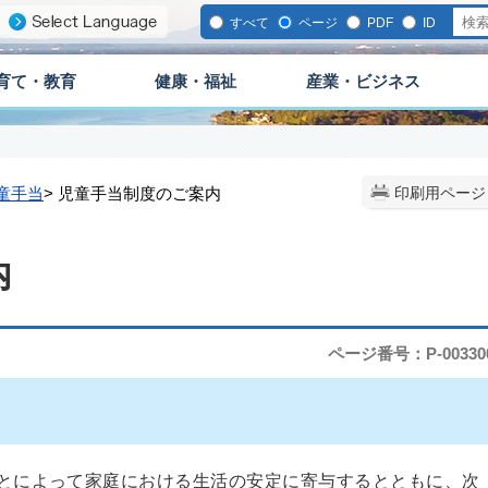
すべて
ページ
PDF
ID
育て・教育
健康・福祉
産業・ビジネス
童手当
> 児童手当制度のご案内
印刷用ページ
内
ページ番号：P-00330
とによって家庭における生活の安定に寄与するとともに、次