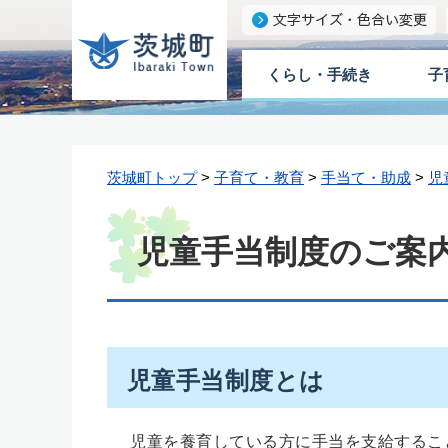
くらし・手続き
子
茨城町トップ
>
子育て・教育
>
手当て・助成
>
児
児童手当制度のご案
児童手当制度とは
児童を養育している方に手当を支給するこ