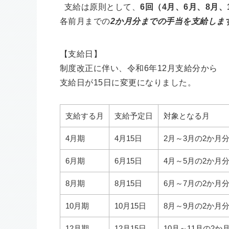
支給は原則として、
6回（4月、6月、8月、
各前月までの
2か月分までの手当を支給しま
【支給日】
制度改正に伴い、令和6年12月支給分から
支給日が15日に変更になりました。
支給する月
支給予定日
対象となる月
4月期
4月15日
2月～3月の2か月
6月期
6月15日
4月～5月の2か月
8月期
8月15日
6月～7月の2か月
10月期
10月15日
8月～9月の2か月
12月期
12月15日
10月～11月の2か