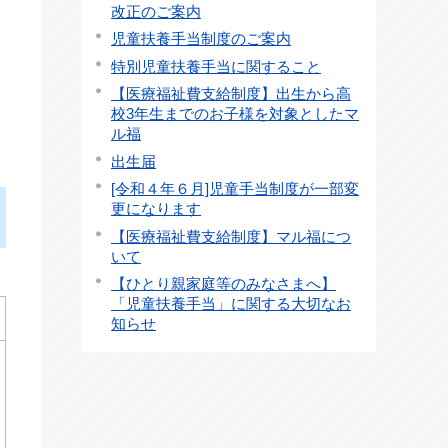
改正のご案内
児童扶養手当制度のご案内
特別児童扶養手当に関すること
【医療福祉費支給制度】出生から高
校3年生までのお子様を対象としたマ
ル福
出生届
[令和４年６月]児童手当制度が一部変
更になります
【医療福祉費支給制度】マル福につ
いて
【ひとり親家庭等のみなさまへ】
「児童扶養手当」に関する大切なお
知らせ