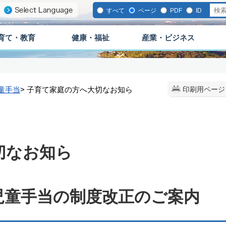
すべて
ページ
PDF
ID
育て・教育
健康・福祉
産業・ビジネス
童手当
> 子育て家庭の方へ大切なお知ら
印刷用ページ
せ
切なお知ら
児童手当の制度改正のご案内