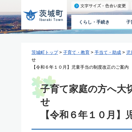
くらし・手続き
子
茨城町トップ
>
子育て・教育
>
手当て・助成
>
児
【令和６年１０月】児童手当の制度改正のご案内
子育て家庭の方へ大
【令和６年１０月】