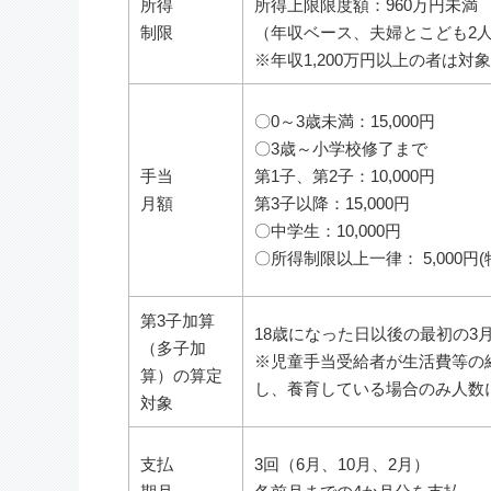
所得
所得上限限度額：960万円未満
制限
（年収ベース、夫婦とこども2
※年収1,200万円以上の者は対
〇0～3歳未満：15,000円
〇3歳～小学校修了まで
手当
第1子、第2子：10,000円
月額
第3子以降：15,000円
〇中学生：10,000円
〇所得制限以上一律： 5,000円
第3子加算
18歳になった日以後の最初の3月
（多子加
※児童手当受給者が生活費等の
算）の算定
し、養育している場合のみ人数
対象
支払
3回（6月、10月、2月）