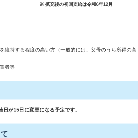
※ 拡充後の初回支給は令和6年12月
を維持する程度の高い方（一般的には、父母のうち所得の高
置者等
給日が15日に変更になる予定です
。
いて