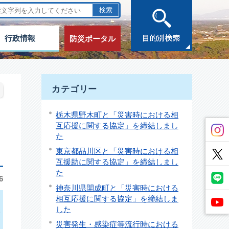
行政情報
防災ポータル
カテゴリー
栃木県野木町と「災害時における相
互応援に関する協定」を締結しまし
た
東京都品川区と「災害時における相
互援助に関する協定」を締結しまし
た
6
神奈川県開成町と「災害時における
相互応援に関する協定」を締結しま
型
した
災害発生・感染症等流行時における