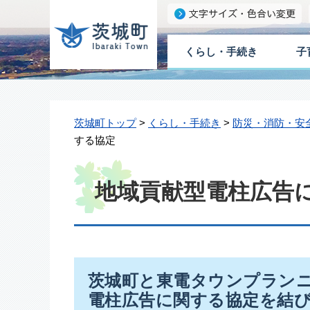
くらし・手続き
子
茨城町トップ
>
くらし・手続き
>
防災・消防・安
する協定
地域貢献型電柱広告
茨城町と東電タウンプラン
電柱広告に関する協定を結