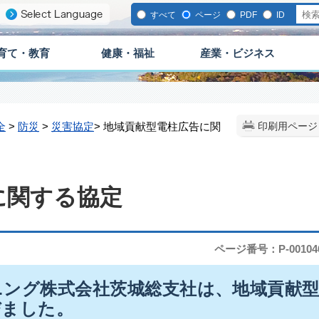
すべて
ページ
PDF
ID
育て・教育
健康・福祉
産業・ビジネス
全
>
防災
>
災害協定
> 地域貢献型電柱広告に関
印刷用ページ
に関する協定
ページ番号：P-00104
ニング株式会社茨城総支社は、地域貢献
びました。