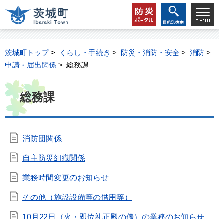
茨城町トップ
>
くらし・手続き
>
防災・消防・安全
>
消防
>
申請・届出関係
> 総務課
総務課
消防団関係
自主防災組織関係
業務時間変更のお知らせ
その他（施設設備等の借用等）
10月22日（火・即位礼正殿の儀）の業務のお知らせ