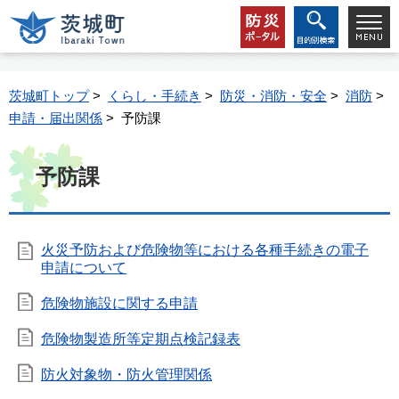
茨城町トップ
>
くらし・手続き
>
防災・消防・安全
>
消防
>
申請・届出関係
> 予防課
予防課
火災予防および危険物等における各種手続きの電子
申請について
危険物施設に関する申請
危険物製造所等定期点検記録表
防火対象物・防火管理関係