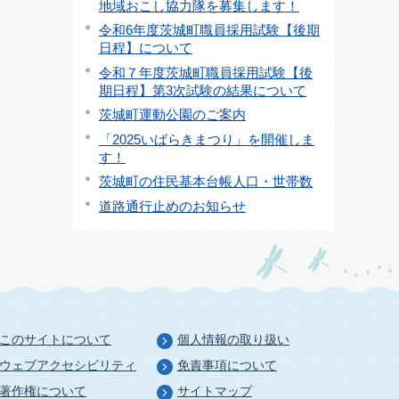
地域おこし協力隊を募集します！
令和6年度茨城町職員採用試験【後期
日程】について
令和７年度茨城町職員採用試験【後
期日程】第3次試験の結果について
茨城町運動公園のご案内
「2025いばらきまつり」を開催しま
す！
茨城町の住民基本台帳人口・世帯数
道路通行止めのお知らせ
このサイトについて
個人情報の取り扱い
ウェブアクセシビリティ
免責事項について
著作権について
サイトマップ