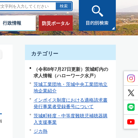
行政情報
防災ポータル
カテゴリー
（令和8年7月27日更新）茨城町内の
求人情報（ハローワーク水戸）
茨城工業団地・茨城中央工業団地立
地企業紹介
インボイス制度における適格請求書
発行事業者登録番号について
茨城町軽度・中等度難聴児補聴器購
4
入支援事業
ジカ熱