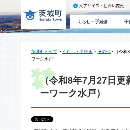
くらし・手続き
子
茨城町トップ
>
くらし・手続き
>
その他
> （令和
ワーク水戸）
（令和8年7月27日
ーワーク水戸）