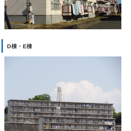
D棟・E棟