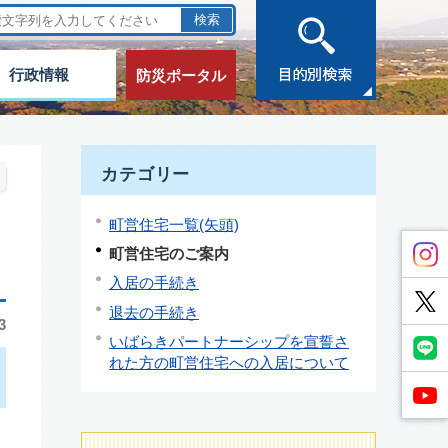
行政情報
防災ポータル
カテゴリー
町営住宅一覧(矢頭)
町営住宅のご案内
入居の手続き
退去の手続き
3
いばらきパートナーシップを宣誓さ
れた方の町営住宅への入居について