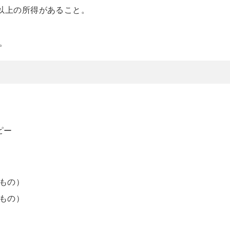
倍以上の所得があること。
。
ピー
もの）
もの）