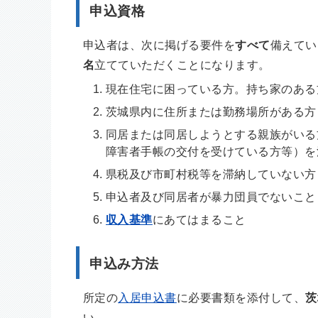
申込資格
申込者は、次に掲げる要件を
すべて
備えてい
名
立てていただくことになります。
現在住宅に困っている方。持ち家のある
茨城県内に住所または勤務場所がある方
同居または同居しようとする親族がいる
障害者手帳の交付を受けている方等）を
県税及び市町村税等を滞納していない方
申込者及び同居者が暴力団員でないこと
収入基準
にあてはまること
申込み方法
所定の
入居申込書
に必要書類を添付して、
茨
い。