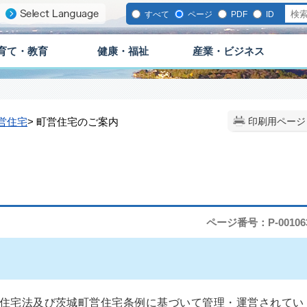
すべて
ページ
PDF
ID
育て・教育
健康・福祉
産業・ビジネス
営住宅
> 町営住宅のご案内
印刷用ページ
ページ番号：P-00106
住宅法及び茨城町営住宅条例に基づいて管理・運営されてい