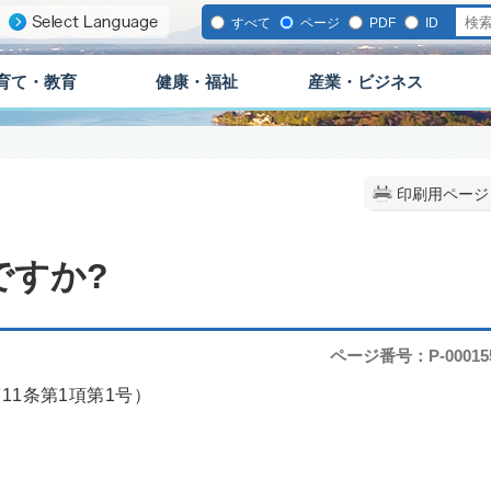
すべて
ページ
PDF
ID
育て・教育
健康・福祉
産業・ビジネス
印刷用ページ
ですか?
ページ番号：P-00015
1条第1項第1号）