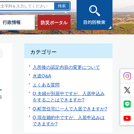
行政情報
防災ポータル
カテゴリー
入所後の認定内容の変更について
水道Q&A
よくある質問
Q.夫婦が別居中ですが、入居申込み
5
をすることはできますか?
Q.町営住宅に一人で入居できますか?
Q.現在婚約中ですが、入居申込みは
できますか?