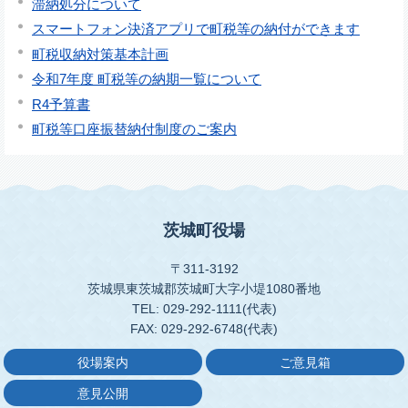
滞納処分について
スマートフォン決済アプリで町税等の納付ができます
町税収納対策基本計画
令和7年度 町税等の納期一覧について
R4予算書
町税等口座振替納付制度のご案内
茨城町役場
〒311-3192
茨城県東茨城郡茨城町大字小堤1080番地
TEL: 029-292-1111(代表)
FAX: 029-292-6748(代表)
役場案内
ご意見箱
意見公開