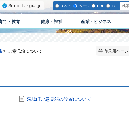
すべて
ページ
PDF
ID
育て・教育
健康・福祉
産業・ビジネス
課
> ご意見箱について
印刷用ページ
茨城町ご意見箱の設置について