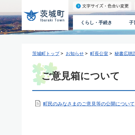
くらし・手続き
子
茨城町トップ
>
お知らせ
>
町長公室
>
秘書広聴
ご意見箱について
町民のみなさまのご意見等の公開について