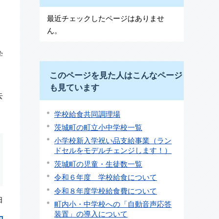
最近チェックしたページはありませ
ん。
学
このページを見た人はこんなページ
も見ています
去
学校給食共同調理場
茨城町の町立小中学校一覧
小学校新入学祝い品支給事業（ラン
ドセルをモデルチェンジします！）
茨城町の児童・生徒数一覧
令和６年度 学校給食について
令和８年度学校給食費について
日
町内小・中学校への「自動音声応答
装置」の導入について