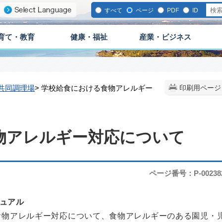
すべて
ページ
PDF
ID
育て・教育
健康・福祉
産業・ビジネス
共同調理場
> 学校給食における食物アレルギー
印刷用ページ
物アレルギー対応について
ページ番号：P-00238
ニュアル
食物アレルギー対応について、食物アレルギーのある園児・