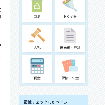
受
対
応
あ
最近チェックしたページ