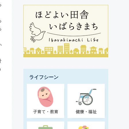
る
る
る
い
針
う
ライフシーン