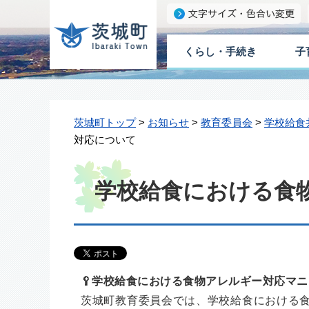
くらし・手続き
子
茨城町トップ
>
お知らせ
>
教育委員会
>
学校給食
対応について
学校給食における食
🥄学校給食における食物アレルギー対応マ
茨城町教育委員会では、学校給食における